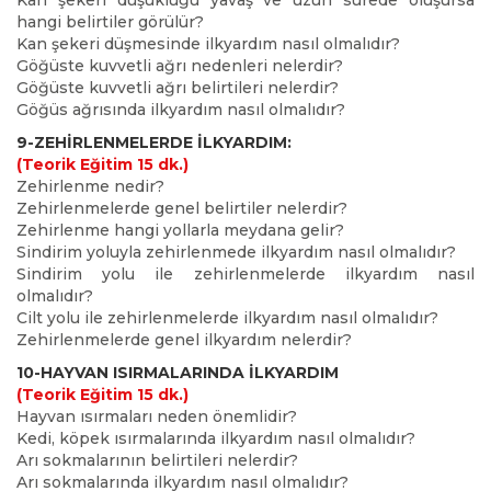
Kan şekeri düşüklüğü yavaş ve uzun sürede oluşursa
hangi belirtiler görülür?
Kan şekeri düşmesinde ilkyardım nasıl olmalıdır?
Göğüste kuvvetli ağrı nedenleri nelerdir?
Göğüste kuvvetli ağrı belirtileri nelerdir?
Göğüs ağrısında ilkyardım nasıl olmalıdır?
9-ZEHİRLENMELERDE İLKYARDIM:
(Teorik Eğitim 15 dk.)
Zehirlenme nedir?
Zehirlenmelerde genel belirtiler nelerdir?
Zehirlenme hangi yollarla meydana gelir?
Sindirim yoluyla zehirlenmede ilkyardım nasıl olmalıdır?
Sindirim yolu ile zehirlenmelerde ilkyardım nasıl
olmalıdır?
Cilt yolu ile zehirlenmelerde ilkyardım nasıl olmalıdır?
Zehirlenmelerde genel ilkyardım nelerdir?
10-HAYVAN ISIRMALARINDA İLKYARDIM
(Teorik Eğitim 15 dk.)
Hayvan ısırmaları neden önemlidir?
Kedi, köpek ısırmalarında ilkyardım nasıl olmalıdır?
Arı sokmalarının belirtileri nelerdir?
Arı sokmalarında ilkyardım nasıl olmalıdır?