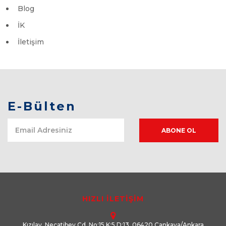
Blog
İK
İletişim
E-Bülten
HIZLI İLETİŞİM
Kızılay, Necatibey Cd. No:15 K:5 D:13, 06420 Çankaya/Ankara