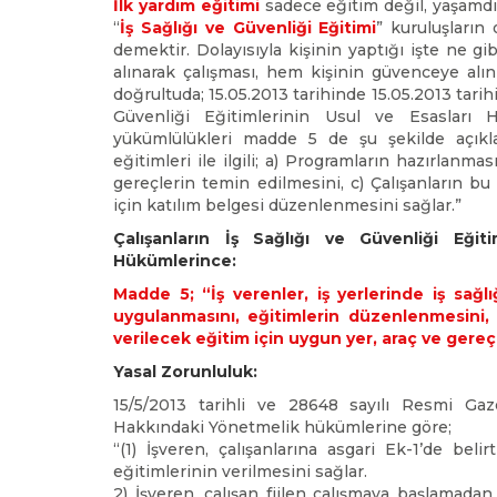
İlk yardım eğitimi
sadece eğitim değil, yaşamdır.
“
İş Sağlığı ve Güvenliği Eğitimi
” kuruluşların
demektir. Dolayısıyla kişinin yaptığı işte ne gi
alınarak çalışması, hem kişinin güvenceye alı
doğrultuda; 15.05.2013 tarihinde 15.05.2013 tari
Güvenliği Eğitimlerinin Usul ve Esasları 
yükümlülükleri madde 5 de şu şekilde açıklanm
eğitimleri ile ilgili; a) Programların hazırlanm
gereçlerin temin edilmesini, c) Çalışanların bu
için katılım belgesi düzenlenmesini sağlar.”
Çalışanların İş Sağlığı ve Güvenliği Eğit
Hükümlerince:
Madde 5; “İş verenler, iş yerlerinde iş sağl
uygulanmasını, eğitimlerin düzenlenmesini, 
verilecek eğitim için uygun yer, araç ve ger
Yasal Zorunluluk:
15/5/2013 tarihli ve 28648 sayılı Resmi Gaz
Hakkındaki Yönetmelik hükümlerine göre;
“(1) İşveren, çalışanlarına asgari Ek-1’de beli
eğitimlerinin verilmesini sağlar.
2) İşveren, çalışan fiilen çalışmaya başlamadan