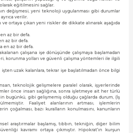
larak eğitilmesini sağlar.
nının değişmesi, yeni teknoloji uygulanması gibi durumlar
ayrıca verilir.
en ve ortaya çıkan yeni riskler de dikkate alınarak aşağıda
 en az bir defa.
en az bir defa.
da en az bir defa.
 yakalanan çalışana işe dönüşünde çalışmaya başlamadan
, korunma yolları ve güvenli çalışma yöntemleri ile ilgili
 işten uzak kalanlara, tekrar işe başlatılmadan önce bilgi
n, teknolojik gelişmelere paralel olarak, işyerlerinde
emler önce insan sağlığına, sonra işletmeye ait her türlü
nin bugünkü, gibi gelişmemiş olduğu çağlarda durum, (İş
lmemiştir. Faaliyet alanlarının artması, işlemlerin
erin çoğalması, bazı kuralların konulmasını, kanunların
msel araştırmalar başlamış, tıbbın, tekniğin, diğer bilim
Güvenliği kavramı ortaya çıkmıştır. Hipokrat’ın kurşun