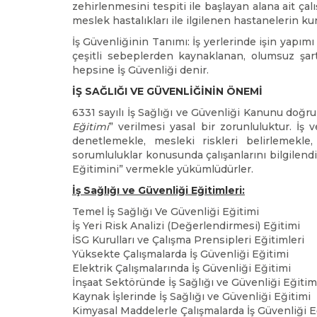
zehirlenmesini tespiti ile başlayan alana ait ç
meslek hastalıkları ile ilgilenen hastanelerin kur
İş Güvenliğinin Tanımı: İş yerlerinde işin yapımı 
çeşitli sebeplerden kaynaklanan, olumsuz şart
hepsine İş Güvenliği denir.
İŞ SAĞLIĞI VE GÜVENLİĞİNİN ÖNEMİ
6331 sayılı İş Sağlığı ve Güvenliği Kanunu doğrul
Eğitimi
” verilmesi yasal bir zorunluluktur. İş 
denetlemekle, mesleki riskleri belirlemekl
sorumluluklar konusunda çalışanlarını bilgilend
Eğitimini” vermekle yükümlüdürler.
İş Sağlığı ve Güvenliği Eğitimleri:
Temel İş Sağlığı Ve Güvenliği Eğitimi
İş Yeri Risk Analizi (Değerlendirmesi) Eğitimi
İSG Kurulları ve Çalışma Prensipleri Eğitimleri
Yüksekte Çalışmalarda İş Güvenliği Eğitimi
Elektrik Çalışmalarında İş Güvenliği Eğitimi
İnşaat Sektöründe İş Sağlığı ve Güvenliği Eğitim
Kaynak İşlerinde İş Sağlığı ve Güvenliği Eğitimi
Kimyasal Maddelerle Çalışmalarda İş Güvenliği E