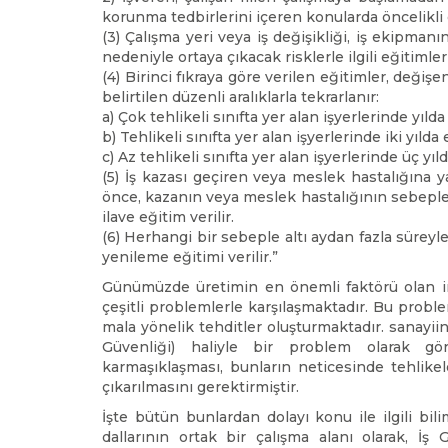
korunma tedbirlerini içeren konularda öncelikli o
(3) Çalışma yeri veya iş değişikliği, iş ekipma
nedeniyle ortaya çıkacak risklerle ilgili eğitimler 
(4) Birinci fıkraya göre verilen eğitimler, değiş
belirtilen düzenli aralıklarla tekrarlanır:
a) Çok tehlikeli sınıfta yer alan işyerlerinde yılda
b) Tehlikeli sınıfta yer alan işyerlerinde iki yılda 
c) Az tehlikeli sınıfta yer alan işyerlerinde üç yıl
(5) İş kazası geçiren veya meslek hastalığına
önce, kazanın veya meslek hastalığının sebepleri
ilave eğitim verilir.
(6) Herhangi bir sebeple altı aydan fazla süreyle
yenileme eğitimi verilir.”
Günümüzde üretimin en önemli faktörü olan insa
çeşitli problemlerle karşılaşmaktadır. Bu probl
mala yönelik tehditler oluşturmaktadır. sanayii
Güvenliği) haliyle bir problem olarak görü
karmaşıklaşması, bunların neticesinde tehlikel
çıkarılmasını gerektirmiştir.
İşte bütün bunlardan dolayı konu ile ilgili bili
dallarının ortak bir çalışma alanı olarak, İş 