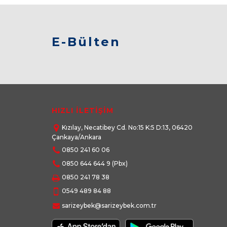
E-Bülten
HIZLI İLETİŞİM
Kızılay, Necatibey Cd. No:15 K:5 D:13, 06420
Çankaya/Ankara
0850 241 60 06
0850 644 644 9
(Pbx)
0850 241 78 38
0549 489 84 88
sarizeybek@sarizeybek.com.tr