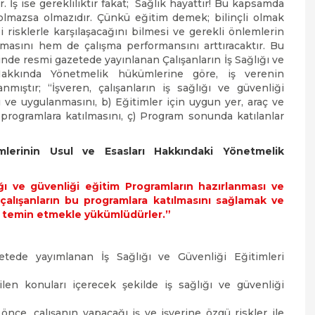
 İş ise gerekliliktir fakat; Sağlık hayattır! Bu kapsamda
 olmazsa olmazıdır. Çünkü eğitim demek; bilinçli olmak
bi risklerle karşılaşacağını bilmesi ve gerekli önlemlerin
nmasını hem de çalışma performansını arttıracaktır. Bu
hinde resmi gazetede yayınlanan Çalışanların İş Sağlığı ve
Hakkında Yönetmelik hükümlerine göre, iş verenin
ıştır; “İşveren, çalışanların iş sağlığı ve güvenliği
ası ve uygulanmasını, b) Eğitimler için uygun yer, araç ve
 programlara katılmasını, ç) Program sonunda katılanlar
imlerinin Usul ve Esasları Hakkındaki Yönetmelik
ığı ve güvenliği eğitim Programların hazırlanması ve
çalışanların bu programlara katılmasını sağlamak ve
eç temin etmekle yükümlüdürler.”
etede yayımlanan İş Sağlığı ve Güvenliği Eğitimleri
rtilen konuları içerecek şekilde iş sağlığı ve güvenliği
 önce, çalışanın yapacağı iş ve işyerine özgü riskler ile