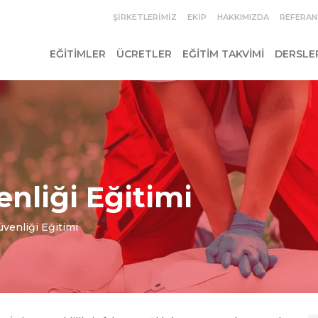
ŞIRKETLERIMIZ
EKIP
HAKKIMIZDA
REFERAN
EĞITIMLER
ÜCRETLER
EĞITIM TAKVIMI
DERSLE
enliği Eğitimi
üvenliği Eğitimi