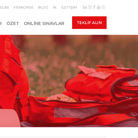
SLAR
FRANCHISE
BLOG
İK
İLETIŞIM
TEKLIF ALIN
R
ÖZET
ONLINE SINAVLAR