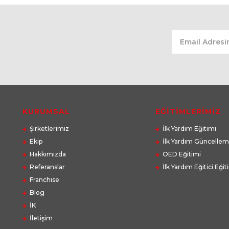
KURUMSAL
EĞİTİMLERİMİZ
Şirketlerimiz
İlk Yardım Eğitimi
Ekip
İlk Yardım Güncellem
Hakkımızda
OED Eğitimi
Referanslar
İlk Yardım Eğitici Eğit
Franchıse
Blog
İK
İletişim