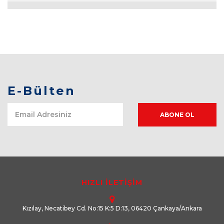
E-Bülten
HIZLI İLETİŞİM
Kızılay, Necatibey Cd. No:15 K:5 D:13, 06420 Çankaya/Ankara