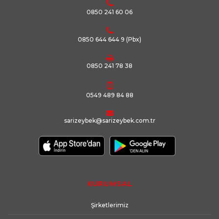
0850 241 60 06
0850 644 644 9
(Pbx)
0850 241 78 38
0549 489 84 88
sarizeybek@sarizeybek.com.tr
KURUMSAL
Şirketlerimiz