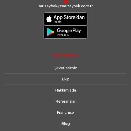
sarizeybek@sarizeybek.com.tr
KURUMSAL
Şirketlerimiz
Ekip
Hakkımızda
Referanslar
Franchıse
Blog