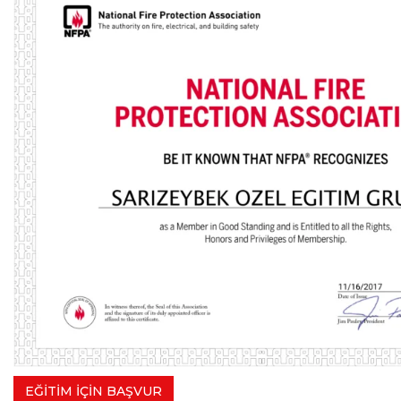
EĞİTİM İÇİN BAŞVUR