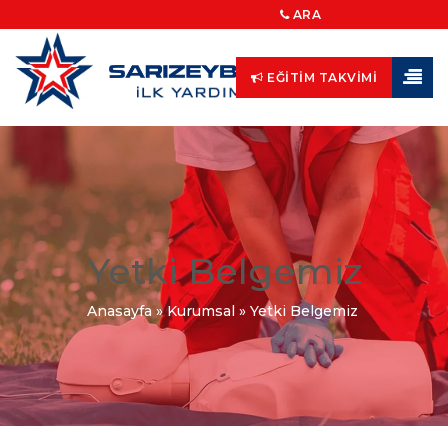
ARA
EĞITIM TAKVIMI
Yetki Belgemiz
Anasayfa
»
Kurumsal
»
Yetki Belgemiz